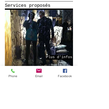
Services proposés
Plus d'infos
Phone
Email
Facebook
Témoignage
"(...) Elle nous a accompagnés
tout au long de notre projet et
en a vérifié la réalisation du
début à la fin, un suivi
d'autant plus important pour ce
chantier qui se situait loin de
chez nous. La qualité et la