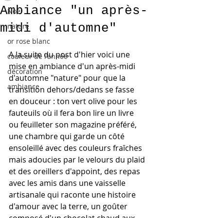
Ambiance "un après-
Noel
midi d'automne"
nature
or rose blanc
A la suite du post d'hier voici une 
couleur de l'année
mise en ambiance d'un après-midi 
décoration
d'automne "nature" pour que la 
ambiance
transition dehors/dedans se fasse 
en douceur : ton vert olive pour les 
fauteuils où il fera bon lire un livre 
ou feuilleter son magazine préféré, 
une chambre qui garde un côté 
ensoleillé avec des couleurs fraîches 
mais adoucies par le velours du plaid 
et des oreillers d'appoint, des repas 
avec les amis dans une vaisselle 
artisanale qui raconte une histoire 
d'amour avec la terre, un goûter 