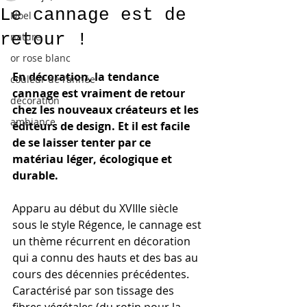
Le cannage est de
Noel
retour !
nature
or rose blanc
En décoration, la tendance 
couleur de l'année
cannage est vraiment de retour 
décoration
chez les nouveaux créateurs et les 
ambiance
éditeurs de design. Et il est facile 
de se laisser tenter par ce 
matériau léger, écologique et 
durable.
Apparu au début du XVIIIe siècle 
sous le style Régence, le cannage est 
un thème récurrent en décoration 
qui a connu des hauts et des bas au 
cours des décennies précédentes. 
Caractérisé par son tissage des 